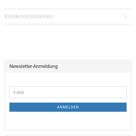
Kundenrezensionen
Newsletter-Anmeldung
WEITER
E-
ZUR
Mail
NEWSLETTER-
ANMELDUNG
ANMELDEN