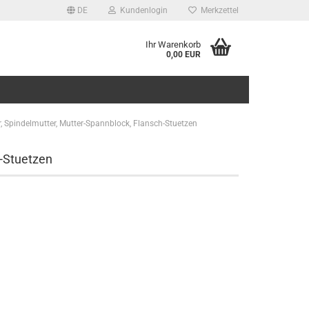
DE
Kundenlogin
Merkzettel
Ihr Warenkorb
0,00 EUR
r, Spindelmutter, Mutter-Spannblock, Flansch-Stuetzen
h-Stuetzen