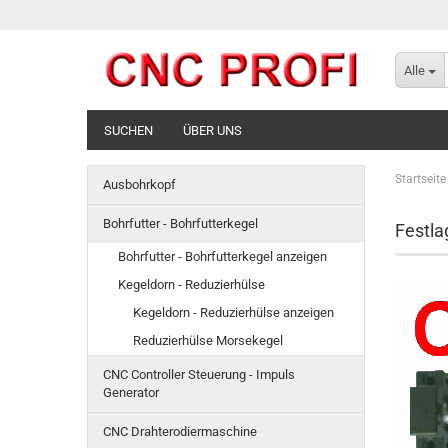
Alle
SUCHEN
ÜBER UNS
Startseite
Ausbohrkopf
Bohrfutter - Bohrfutterkegel
Festla
Bohrfutter - Bohrfutterkegel anzeigen
Kegeldorn - Reduzierhülse
Kegeldorn - Reduzierhülse anzeigen
Reduzierhülse Morsekegel
CNC Controller Steuerung - Impuls
Generator
CNC Drahterodiermaschine