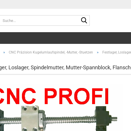
Suche...
»
»
CNC Präzision Kugelumlaufspindel, -Mutter, -Stuetzen
Festlager, Loslage
ger, Loslager, Spindelmutter, Mutter-Spannblock, Flansc