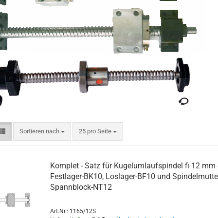
Sortieren nach
pro Seite
Sortieren nach
25 pro Seite
Komplet - Satz für Kugelumlaufspindel fi 12 mm 
Festlager-BK10, Loslager-BF10 und Spindelmutte
Spannblock-NT12
Art.Nr.: 1165/12S