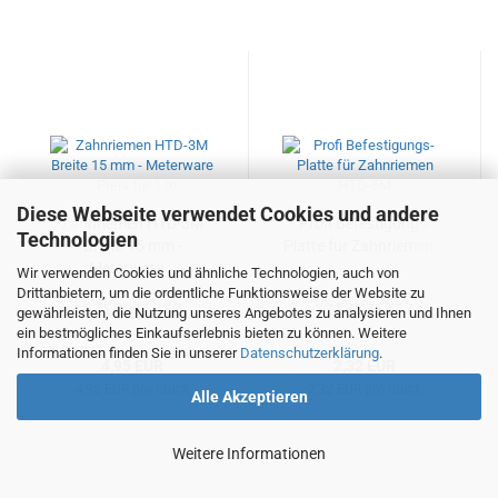
Diese Webseite verwendet Cookies und andere
Zahnriemen HTD-3M
Profi Befestigungs-
Technologien
Breite 15 mm -
Platte für Zahnriemen...
Meterware...
Wir verwenden Cookies und ähnliche Technologien, auch von
Drittanbietern, um die ordentliche Funktionsweise der Website zu
gewährleisten, die Nutzung unseres Angebotes zu analysieren und Ihnen
ein bestmögliches Einkaufserlebnis bieten zu können. Weitere
Informationen finden Sie in unserer
Datenschutzerklärung
.
4,95 EUR
2,32 EUR
4,95 EUR pro Stück
2,32 EUR pro Stück
Alle Akzeptieren
Weitere Informationen