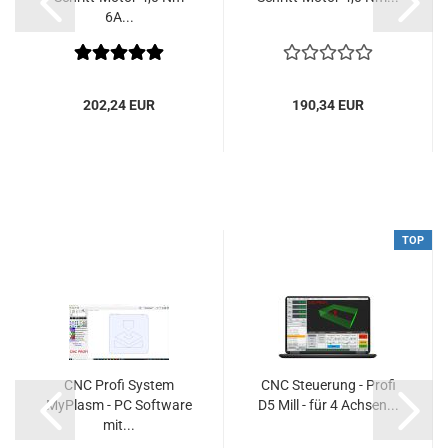
6A...
202,24 EUR
190,34 EUR
TOP
CNC Profi System
CNC Steuerung - Profi
MyPlasm - PC Software
D5 Mill - für 4 Achsen...
mit...