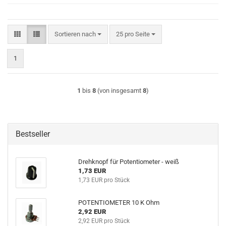
Sortieren nach
pro Seite
Sortieren nach
25 pro Seite
1
1
bis
8
(von insgesamt
8
)
Bestseller
Drehknopf für Potentiometer - weiß
1,73 EUR
1,73 EUR pro Stück
POTENTIOMETER 10 K Ohm
2,92 EUR
2,92 EUR pro Stück