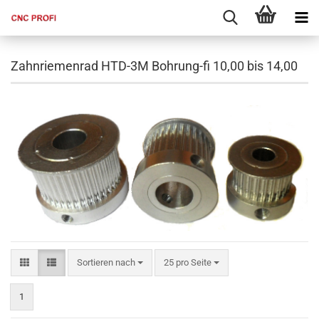
Zahnriemenrad HTD-3M Bohrung-fi 10,00 bis 14,00
Sortieren nach
pro Seite
Sortieren nach
25 pro Seite
1