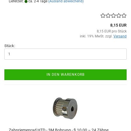
Lieferzeit:
ca. 2-4 Tage
(Ausland abweichend)
8,15 EUR
8,15 EUR pro Stück
inkl. 19% MwSt. zzgl.
Versand
Stück:
IN DEN WARENKORB
Zahnriemenrad HTD - 3M Bohrung - fi 10,00 – 24 Zähne