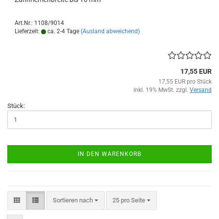
Art.Nr.: 1108/9014
Lieferzeit:
ca. 2-4 Tage
(Ausland abweichend)
17,55 EUR
17,55 EUR pro Stück
inkl. 19% MwSt. zzgl.
Versand
Stück:
IN DEN WARENKORB
Sortieren nach
pro Seite
Sortieren nach
25 pro Seite