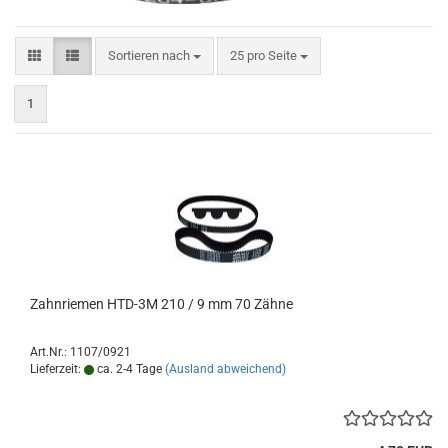
Sortieren nach
pro Seite
Sortieren nach
25 pro Seite
1
Zahnriemen HTD-3M 210 / 9 mm 70 Zähne
Art.Nr.: 1107/0921
Lieferzeit:
ca. 2-4 Tage
(Ausland abweichend)