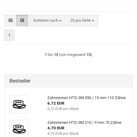
Sortieren nach
pro Seite
Sortieren nach
25 pro Seite
1
1
bis
13
(von insgesamt
13
)
Bestseller
Zahnriemen HTD-3M 330 / 15 mm 110 Zähne
6,72 EUR
6,72 EUR pro Stück
Zahnriemen HTD-3M 210 / 9 mm 70 Zähne
4,70 EUR
4,70 EUR pro Stück