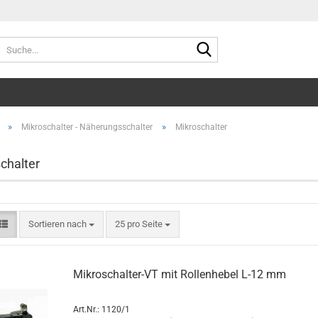
Suche...
»
»
Mikroschalter - Näherungsschalter
Mikroschalter
chalter
Sortieren nach
pro Seite
Sortieren nach
25 pro Seite
Mikroschalter-VT mit Rollenhebel L-12 mm
Art.Nr.: 1120/1