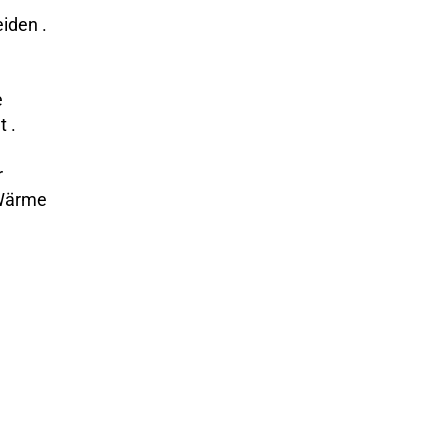
iden .
e
t .
r
 Wärme