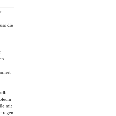
t
uss die
n
r
en
hmiert
oll
:
roleum
le mit
etragen