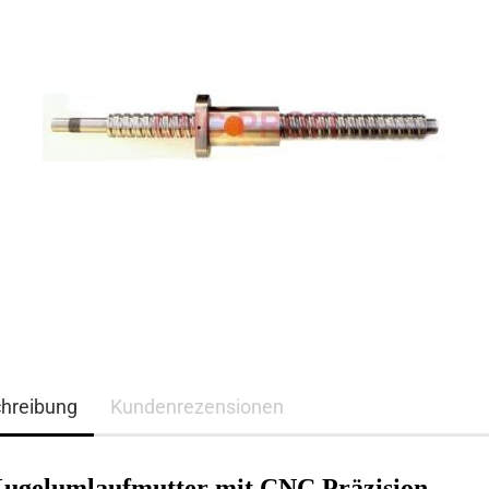
hreibung
Kundenrezensionen
Kugelumlaufmutter mit CNC Präzision