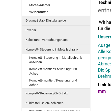
Techn
Morse-Adapter
entn
Weldonfutter
Glasmaßstab. Digitalanzeige
Wir h
für di
Inverter
Unser
Kabelkanal Verdrahtungskanal
Ausges
Komplett- Steuerung in Metallschrank
Alle K
geeign
Komplett- Steuerung in Metallschrank
anzeigen
Abmess
Komplett-montiert Steuerung für 3
Die Sp
Achse
Drehma
Komplett-montiert Steuerung für 4
Link f
Achse
mm
Komplett-Steuerung CNC-Satz
Kühlmittel-Gelenkschlauch