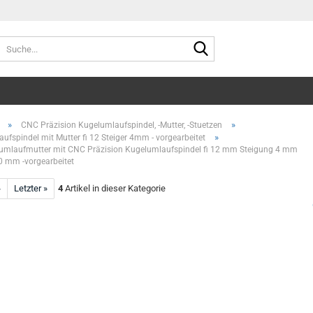
Suche...
»
»
CNC Präzision Kugelumlaufspindel, -Mutter, -Stuetzen
»
ufspindel mit Mutter fi 12 Steiger 4mm - vorgearbeitet
umlaufmutter mit CNC Präzision Kugelumlaufspindel fi 12 mm Steigung 4 mm
 mm -vorgearbeitet
»
Letzter »
4
Artikel in dieser Kategorie