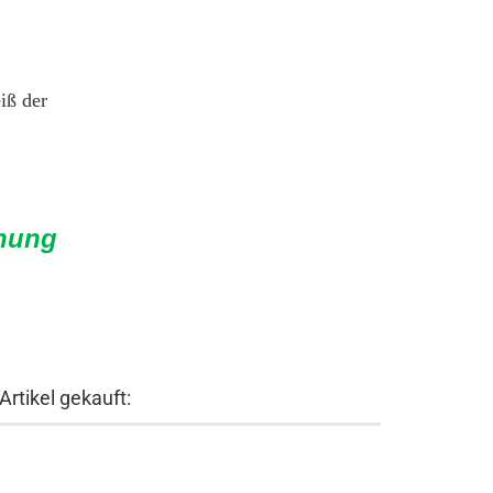
iß der
hnung
rtikel gekauft: