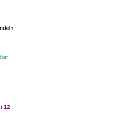
ndeln
ter .
i 12