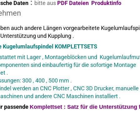
:
ische Daten
bitte aus
PDF Dateien Produktinfo
ehmen
aben auch andere Längen vorgearbeitete Kugelumlaufspi
e Unterstützung und Kupplung .
e Kugelumlaufspindel KOMPLETTSETS
tattet mit Lager , Montageblöcken und Kugelumlaufmut
omponenten sind einbaufertig für die sofortige Montage
et .
ungen: 300 , 400 , 500 mm .
indel werden an CNC Plotter , CNC 3D Drucker, manuelle
schinen und andere CNC Maschinen installiert .
ür passende
Komplettset : Satz für
die Unterstützung f