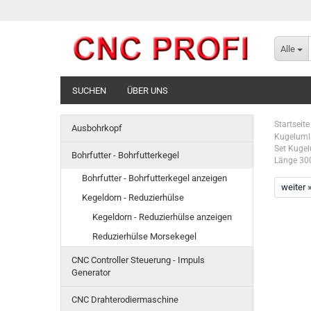
Alle
SUCHEN
ÜBER UNS
Startseite
Ausbohrkopf
Kugelumla
Set Kugel
Bohrfutter - Bohrfutterkegel
Länge 300
Bohrfutter - Bohrfutterkegel anzeigen
weiter 
Kegeldorn - Reduzierhülse
Kegeldorn - Reduzierhülse anzeigen
Reduzierhülse Morsekegel
CNC Controller Steuerung - Impuls
Generator
CNC Drahterodiermaschine