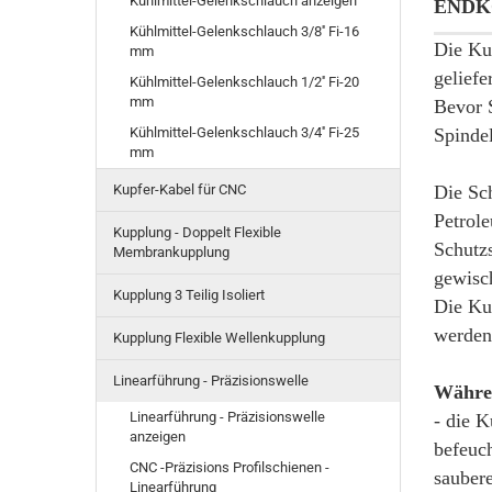
Kühlmittel-Gelenkschlauch anzeigen
ENDK
Kühlmittel-Gelenkschlauch 3/8'' Fi-16
Die Ku
mm
geliefer
Kühlmittel-Gelenkschlauch 1/2'' Fi-20
mm
Bevor 
Kühlmittel-Gelenkschlauch 3/4'' Fi-25
Spindel
mm
Kupfer-Kabel für CNC
Die Sc
Petrol
Kupplung - Doppelt Flexible
Schutzs
Membrankupplung
gewisc
Kupplung 3 Teilig Isoliert
Die Kug
werden
Kupplung Flexible Wellenkupplung
Linearführung - Präzisionswelle
Währen
Linearführung - Präzisionswelle
- die K
anzeigen
befeuch
CNC -Präzisions Profilschienen -
sauber
Linearführung