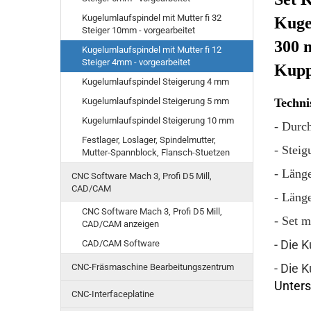
Kugelumlaufspindel mit Mutter fi 32
Kuge
Steiger 10mm - vorgearbeitet
300 m
Kugelumlaufspindel mit Mutter fi 12
Steiger 4mm - vorgearbeitet
Kupp
Kugelumlaufspindel Steigerung 4 mm
Kugelumlaufspindel Steigerung 5 mm
Techni
Kugelumlaufspindel Steigerung 10 mm
- Durc
Festlager, Loslager, Spindelmutter,
- Stei
Mutter-Spannblock, Flansch-Stuetzen
- Läng
CNC Software Mach 3, Profi D5 Mill,
CAD/CAM
- Läng
CNC Software Mach 3, Profi D5 Mill,
- Set 
CAD/CAM anzeigen
- Die 
CAD/CAM Software
- Die 
CNC-Fräsmaschine Bearbeitungszentrum
Unters
CNC-Interfaceplatine