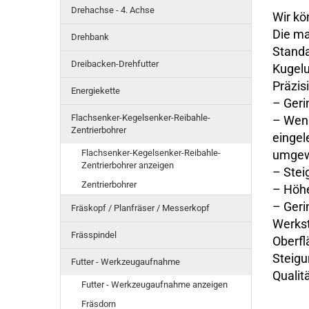
Drehachse - 4. Achse
Wir kö
Die ma
Drehbank
Standa
Dreibacken-Drehfutter
Kugelu
Präzisi
Energiekette
– Geri
Flachsenker-Kegelsenker-Reibahle-
– Weni
Zentrierbohrer
eingel
Flachsenker-Kegelsenker-Reibahle-
umgew
Zentrierbohrer anzeigen
– Stei
Zentrierbohrer
– Höhe
– Geri
Fräskopf / Planfräser / Messerkopf
Werkst
Frässpindel
Oberfl
Steigu
Futter - Werkzeugaufnahme
Qualit
Futter - Werkzeugaufnahme anzeigen
Fräsdorn