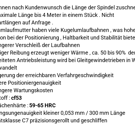
nnen nach Kundenwunsch die Länge der Spindel zuschne
ximale Länge bis 4 Meter in einem Stück . Nicht
rtlängen auf Anfrage .
mlaufmutter haben viele Kugelumlaufbahnen , was hoh
on bei der Positionierung , Haltbarkeit und Stabilität biete
ngerer Verschleiß der Laufbahnen
ger Reibung erzeugt weniger Wärme , ca. 50 bis 90% de
eiteten Antriebsleistung wird bei Gleitgewindetrieben in
andelt
gerung der erreichbaren Verfahrgeschwindigkeit
re Positioniergenauigkeit
ngere Wartungskosten
off :
cf53
ächenhärte :
59-65 HRC
ngsungenauigkeit kleiner 0,053 mm / 300 mm Länge
ätsklasse C7 präzisionsgerollt und geschliffen