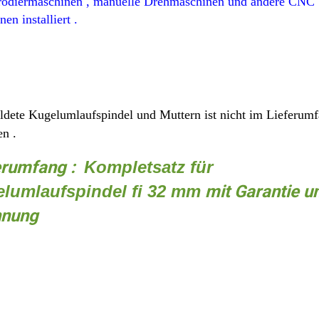
rodiermaschinen ,
manuelle Drehmaschinen
und andere
CNC
en installiert .
ldete Kugelumlauf
spindel
und Muttern ist nicht i
m
Lieferumf
en .
erumfang :
Kompletsatz für
lumlaufspindel fi
32 mm
mit Garantie u
nung