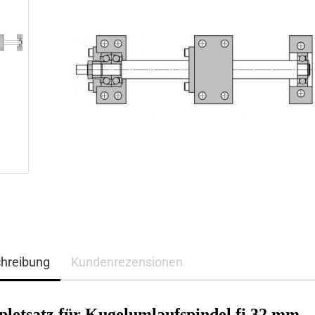
hreibung
Kundenrezensionen
letsatz für Kugelumlaufspindel fi
32
mm ,