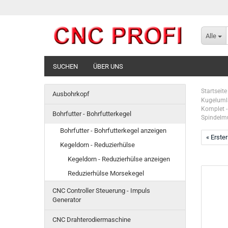
Alle
SUCHEN
ÜBER UNS
Startseite
Ausbohrkopf
Kugeluml
Komplet -
Bohrfutter - Bohrfutterkegel
Spindelm
Bohrfutter - Bohrfutterkegel anzeigen
« Erster
Kegeldorn - Reduzierhülse
Kegeldorn - Reduzierhülse anzeigen
Reduzierhülse Morsekegel
CNC Controller Steuerung - Impuls
Generator
CNC Drahterodiermaschine