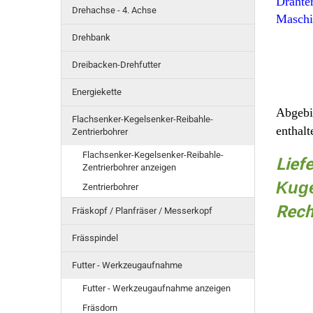
Drahte
Drehachse - 4. Achse
Maschin
Drehbank
Dreibacken-Drehfutter
Energiekette
Abgebi
Flachsenker-Kegelsenker-Reibahle-
enthalt
Zentrierbohrer
Flachsenker-Kegelsenker-Reibahle-
Lief
Zentrierbohrer anzeigen
Kuge
Zentrierbohrer
Rech
Fräskopf / Planfräser / Messerkopf
Frässpindel
Futter - Werkzeugaufnahme
Futter - Werkzeugaufnahme anzeigen
Fräsdorn