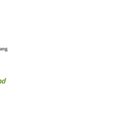
ang
nd