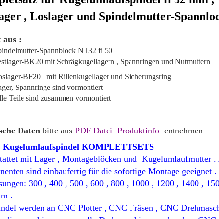
lager , Loslager und Spindelmutter-Spannlo
 aus :
pindelmutter-Spannblock NT32 fi 50
stlager
-BK20 mit
Schrägkugellagern , Spannringen und Nutmuttern
oslager-BF20
mit Rillenkugellager und Sicherungsring
ger, Spannringe sind vormontiert
le Teile sind zusammen vormontiert
ische Daten
bitte aus
PDF Datei Pro
duktinfo
entnehmen
e Kugelumlaufspindel KOMPLETTSETS
attet mit
Lager ,
Montageblöcken
und
Kugelumlaufmutter . 
nten sind einbaufertig für die sofortige
Montage
geeignet .
sungen
:
300 , 400
, 500 , 600
, 800 ,
1000 , 1200
, 1400 ,
150
m .
indel
werden an
CNC
Plotter
, CNC Fräsen
, CNC
Drehmasc