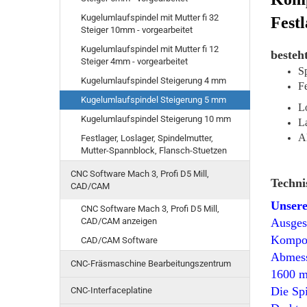
Kugelumlaufspindel mit Mutter fi 32
Fest
Steiger 10mm - vorgearbeitet
Kugelumlaufspindel mit Mutter fi 12
besteht
Steiger 4mm - vorgearbeitet
S
Kugelumlaufspindel Steigerung 4 mm
Fe
Kugelumlaufspindel Steigerung 5 mm
L
Kugelumlaufspindel Steigerung 10 mm
La
Al
Festlager, Loslager, Spindelmutter,
Mutter-Spannblock, Flansch-Stuetzen
CNC Software Mach 3, Profi D5 Mill,
Techn
CAD/CAM
Unser
CNC Software Mach 3, Profi D5 Mill,
CAD/CAM anzeigen
Ausgest
Kompone
CAD/CAM Software
Abmes
CNC-Fräsmaschine Bearbeitungszentrum
1600 m
Die Sp
CNC-Interfaceplatine