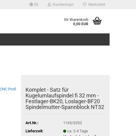
DE
Kundenlogin
Merkzettel
Ihr Warenkorb
0,00 EUR
Komplet - Satz für
CNC Profi
Kugelumlaufspindel fi 32 mm -
Festlager-BK20, Loslager-BF20
Spindelmutter-Spannblock NT32
Art.Nr.:
1165/32S2
Lieferzeit:
ca. 2-4 Tage