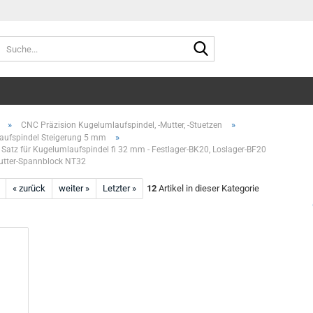
Suche...
»
»
CNC Präzision Kugelumlaufspindel, -Mutter, -Stuetzen
»
aufspindel Steigerung 5 mm
 Satz für Kugelumlaufspindel fi 32 mm - Festlager-BK20, Loslager-BF20
utter-Spannblock NT32
« zurück
weiter »
Letzter »
12
Artikel in dieser Kategorie