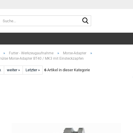
Suche...
»
»
»
Futter - Werkzeugaufnahme
Morse-Adapter
ülse Morse-Adapter BT40 / MK3 mit Einsteckzapfen
k
weiter »
Letzter »
6
Artikel in dieser Kategorie