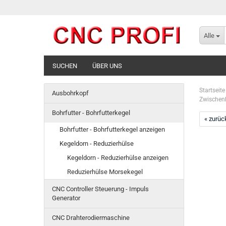
Alle
SUCHEN
ÜBER UNS
Startseite
Ausbohrkopf
Zwischenh
Bohrfutter - Bohrfutterkegel
« zurüc
Bohrfutter - Bohrfutterkegel anzeigen
Kegeldorn - Reduzierhülse
Kegeldorn - Reduzierhülse anzeigen
Reduzierhülse Morsekegel
CNC Controller Steuerung - Impuls
Generator
CNC Drahterodiermaschine