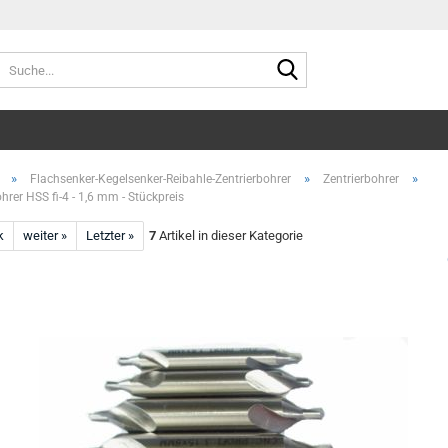
Suche...
»
»
»
Flachsenker-Kegelsenker-Reibahle-Zentrierbohrer
Zentrierbohrer
hrer HSS fi-4 - 1,6 mm - Stückpreis
k
weiter »
Letzter »
7
Artikel in dieser Kategorie