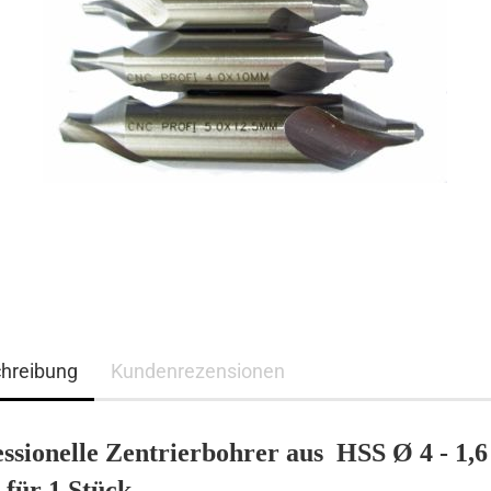
hreibung
Kundenrezensionen
ssionelle
Zentrierb
ohrer
aus
HSS
Ø
4 - 1,6
 für
1 Stück