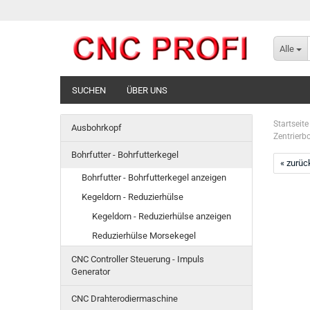
Alle
SUCHEN
ÜBER UNS
Startseite
Ausbohrkopf
Zentrierbo
Bohrfutter - Bohrfutterkegel
« zurüc
Bohrfutter - Bohrfutterkegel anzeigen
Kegeldorn - Reduzierhülse
Kegeldorn - Reduzierhülse anzeigen
Reduzierhülse Morsekegel
CNC Controller Steuerung - Impuls
Generator
CNC Drahterodiermaschine