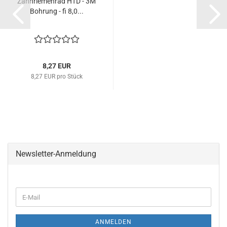
Zahnriemenrad HTD - 3M
Bohrung - fi 8,0...
8,27 EUR
8,27 EUR pro Stück
Newsletter-Anmeldung
WEITER
E-
ZUR
Mail
NEWSLETTER-
ANMELDUNG
ANMELDEN