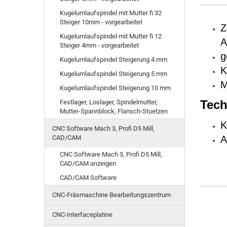
Kugelumlaufspindel mit Mutter fi 32
Steiger 10mm - vorgearbeitet
Z
Kugelumlaufspindel mit Mutter fi 12
A
Steiger 4mm - vorgearbeitet
g
Kugelumlaufspindel Steigerung 4 mm
K
Kugelumlaufspindel Steigerung 5 mm
M
Kugelumlaufspindel Steigerung 10 mm
Tech
Festlager, Loslager, Spindelmutter,
Mutter-Spannblock, Flansch-Stuetzen
K
CNC Software Mach 3, Profi D5 Mill,
CAD/CAM
A
CNC Software Mach 3, Profi D5 Mill,
CAD/CAM anzeigen
CAD/CAM Software
CNC-Fräsmaschine Bearbeitungszentrum
CNC-Interfaceplatine