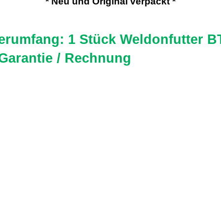
* Neu und Original verpackt *
ferumfang: 1 Stück Weldonfutter B
 Garantie / Rechnung