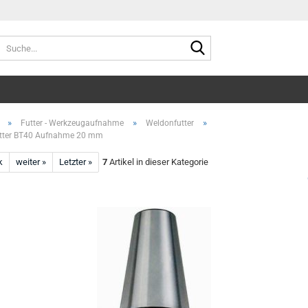
Suche...
»
»
»
Futter - Werkzeugaufnahme
Weldonfutter
tter BT40 Aufnahme 20 mm
k
weiter »
Letzter »
7
Artikel in dieser Kategorie