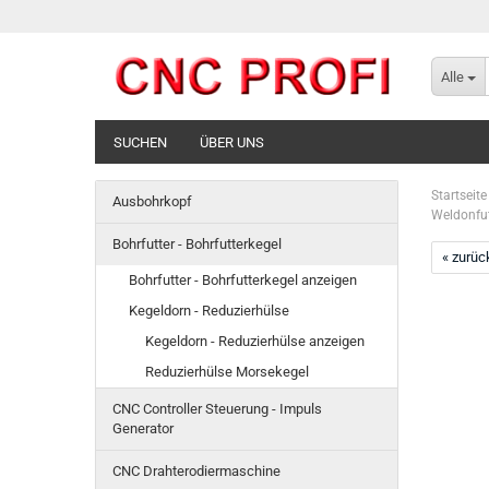
Alle
SUCHEN
ÜBER UNS
Startseite
Ausbohrkopf
Weldonfu
Bohrfutter - Bohrfutterkegel
« zurüc
Bohrfutter - Bohrfutterkegel anzeigen
Kegeldorn - Reduzierhülse
Kegeldorn - Reduzierhülse anzeigen
Reduzierhülse Morsekegel
CNC Controller Steuerung - Impuls
Generator
CNC Drahterodiermaschine