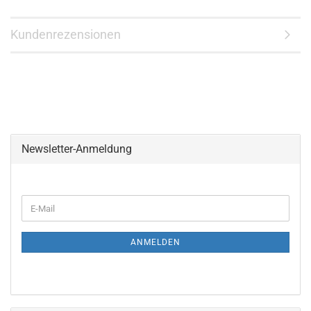
Kundenrezensionen
Newsletter-Anmeldung
WEITER
E-
ZUR
Mail
NEWSLETTER-
ANMELDUNG
ANMELDEN