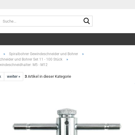
Suche...
»
»
Spiralbohrer Gewindeschneider und Bohrer
»
hneider und Bohrer Set 11 - 100 Stück
ewindeschneidhalter: M5 - M12
k
weiter »
3
Artikel in dieser Kategorie