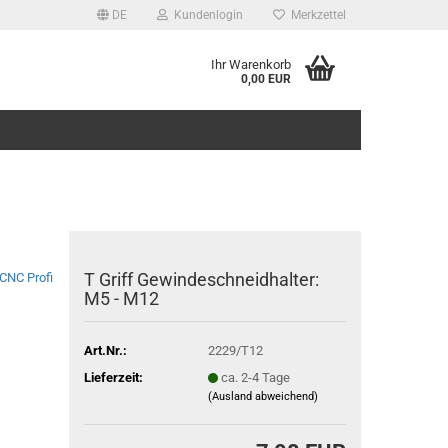
DE
Kundenlogin
Merkzettel
Ihr Warenkorb
0,00 EUR
T Griff Gewindeschneidhalter:
CNC Profi
M5 - M12
Art.Nr.:
2229/T12
Lieferzeit:
ca. 2-4 Tage
(Ausland abweichend)