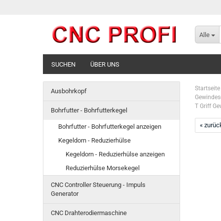
Alle
SUCHEN
ÜBER UNS
Startseite
Ausbohrkopf
Gewindesc
T Griff G
Bohrfutter - Bohrfutterkegel
« zurüc
Bohrfutter - Bohrfutterkegel anzeigen
Kegeldorn - Reduzierhülse
Kegeldorn - Reduzierhülse anzeigen
Reduzierhülse Morsekegel
CNC Controller Steuerung - Impuls
Generator
CNC Drahterodiermaschine