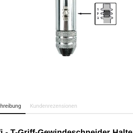
hreibung
Kundenrezensionen
i - T-Griff-Gewindeschneider Halte