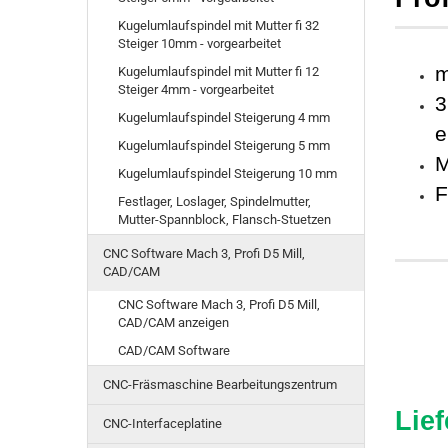
Kugelumlaufspindel mit Mutter fi 32
Steiger 10mm - vorgearbeitet
m
Kugelumlaufspindel mit Mutter fi 12
Steiger 4mm - vorgearbeitet
3
Kugelumlaufspindel Steigerung 4 mm
e
Kugelumlaufspindel Steigerung 5 mm
M
Kugelumlaufspindel Steigerung 10 mm
F
Festlager, Loslager, Spindelmutter,
Mutter-Spannblock, Flansch-Stuetzen
CNC Software Mach 3, Profi D5 Mill,
CAD/CAM
CNC Software Mach 3, Profi D5 Mill,
CAD/CAM anzeigen
CAD/CAM Software
CNC-Fräsmaschine Bearbeitungszentrum
Lief
CNC-Interfaceplatine