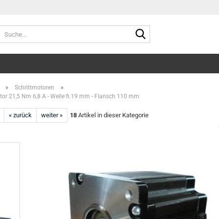
Suche...
»
»
Schrittmotoren
tor 21,5 Nm 6,8 A - Welle fi.19 mm - Flansch 110 mm
« zurück
weiter »
18
Artikel in dieser Kategorie