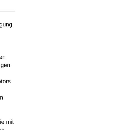
egung
en
ngen
otors
in
ie mit