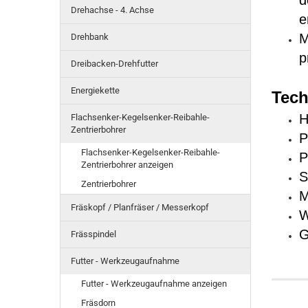
d
Drehachse - 4. Achse
e
M
Drehbank
p
Dreibacken-Drehfutter
Energiekette
Tech
H
Flachsenker-Kegelsenker-Reibahle-
Zentrierbohrer
P
Flachsenker-Kegelsenker-Reibahle-
P
Zentrierbohrer anzeigen
S
Zentrierbohrer
M
Fräskopf / Planfräser / Messerkopf
W
G
Frässpindel
Futter - Werkzeugaufnahme
Futter - Werkzeugaufnahme anzeigen
Fräsdorn