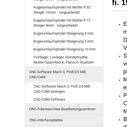
fi.
Kugelumlaufspindel mit Mutter fi 32
Steiger 10mm - vorgearbeitet
Kugelumlaufspindel mit Mutter fi 12
E
Steiger 4mm - vorgearbeitet
m
Kugelumlaufspindel Steigerung 4 mm
D
Kugelumlaufspindel Steigerung 5 mm
V
Kugelumlaufspindel Steigerung 10 mm
S
Festlager, Loslager, Spindelmutter,
Mutter-Spannblock, Flansch-Stuetzen
v
p
CNC Software Mach 3, Profi D5 Mill,
CAD/CAM
M
CNC Software Mach 3, Profi D5 Mill,
e
CAD/CAM anzeigen
P
CAD/CAM Software
C
CNC-Fräsmaschine Bearbeitungszentrum
M
B
CNC-Interfaceplatine