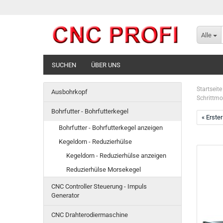
Alle
SUCHEN
ÜBER UNS
Startseite
Ausbohrkopf
Schrittmo
Bohrfutter - Bohrfutterkegel
« Erster
Bohrfutter - Bohrfutterkegel anzeigen
Kegeldorn - Reduzierhülse
Kegeldorn - Reduzierhülse anzeigen
Reduzierhülse Morsekegel
CNC Controller Steuerung - Impuls
Generator
CNC Drahterodiermaschine