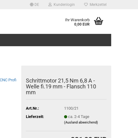
DE
Kundenlogin
Merkzettel
Ihr Warenkorb
0,00 EUR
Schrittmotor 21,5 Nm 6,8 A -
CNC Profi
Welle fi.19 mm - Flansch 110
mm
Art.Nr.:
1100/21
Lieferzeit:
ca. 2-4 Tage
(Ausland abweichend)