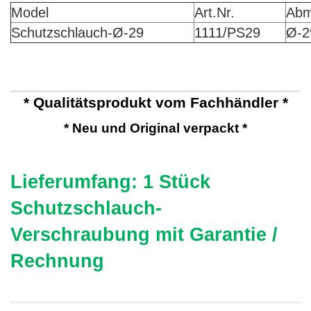
Model
Art.Nr.
Abm
Schutzschlauch-Ø
-29
1111/PS29
Ø
-
* Qualitätsprodukt vom Fachhändler *
* Neu und Original verpackt *
Lieferumfang: 1 Stück
Schutzschlauch-
Verschraubung mit Garantie /
Rechnung