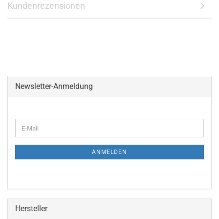
Kundenrezensionen
Newsletter-Anmeldung
WEITER
E-
ZUR
Mail
NEWSLETTER-
ANMELDUNG
ANMELDEN
Hersteller