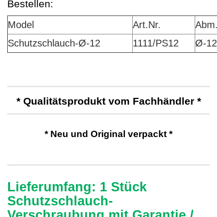
Bestellen:
Model
Art.Nr.
Abm
Schutzschlauch-Ø
-12
1111/PS12
Ø
-1
* Qualitätsprodukt vom Fachhändler *
* Neu und Original verpackt *
Lieferumfang: 1 Stück
Schutzschlauch-
Verschraubung mit Garantie /