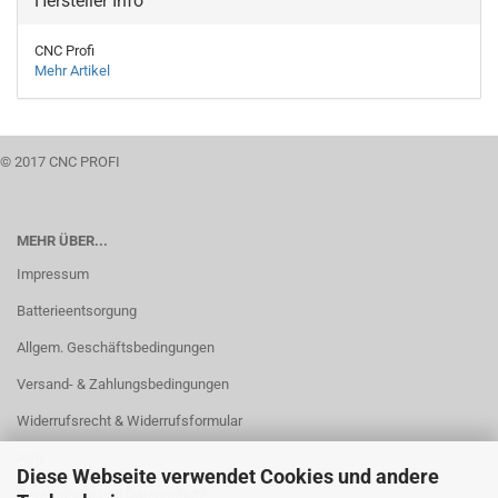
Hersteller Info
CNC Profi
Mehr Artikel
© 2017 CNC PROFI
MEHR ÜBER...
Impressum
Batterieentsorgung
Allgem. Geschäftsbedingungen
Versand- & Zahlungsbedingungen
Widerrufsrecht & Widerrufsformular
AGB
Diese Webseite verwendet Cookies und andere
Privatsphäre und Datenschutz