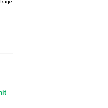
frage
it