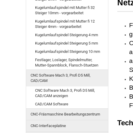
Net
Kugelumlaufspindel mit Mutter fi 32
Steiger 10mm - vorgearbeitet
Kugelumlaufspindel mit Mutter fi 12
F
Steiger 4mm - vorgearbeitet
g
Kugelumlaufspindel Steigerung 4 mm
O
Kugelumlaufspindel Steigerung 5 mm
a
Kugelumlaufspindel Steigerung 10 mm
a
Festlager, Loslager, Spindelmutter,
Mutter-Spannblock, Flansch-Stuetzen
S
CNC Software Mach 3, Profi D5 Mill,
K
CAD/CAM
B
CNC Software Mach 3, Profi D5 Mill,
B
CAD/CAM anzeigen
CAD/CAM Software
F
CNC-Fräsmaschine Bearbeitungszentrum
Tech
CNC-Interfaceplatine