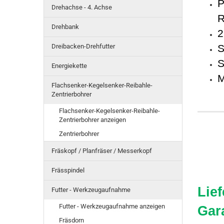
P
Drehachse - 4. Achse
R
Drehbank
2
Dreibacken-Drehfutter
S
S
Energiekette
M
Flachsenker-Kegelsenker-Reibahle-
Zentrierbohrer
Flachsenker-Kegelsenker-Reibahle-
Zentrierbohrer anzeigen
Zentrierbohrer
Fräskopf / Planfräser / Messerkopf
Frässpindel
Lie
Futter - Werkzeugaufnahme
Futter - Werkzeugaufnahme anzeigen
Gar
Fräsdorn