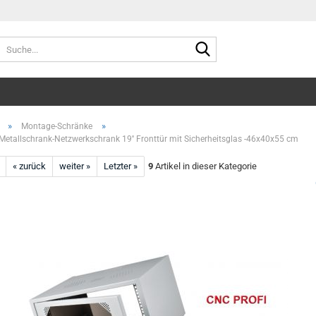
Suche...
»
»
Montage-Schränke
etallschrank-Netzwerkschrank 19'' Fronttür mit Sicherheitsglas -46x40x55 cm
« zurück
weiter »
Letzter »
9
Artikel in dieser Kategorie