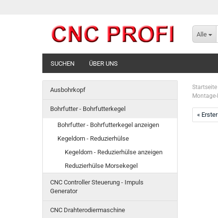
Alle
SUCHEN
ÜBER UNS
Startseite
Ausbohrkopf
Montage-M
Bohrfutter - Bohrfutterkegel
« Erster
Bohrfutter - Bohrfutterkegel anzeigen
Kegeldorn - Reduzierhülse
Kegeldorn - Reduzierhülse anzeigen
Reduzierhülse Morsekegel
CNC Controller Steuerung - Impuls
Generator
CNC Drahterodiermaschine