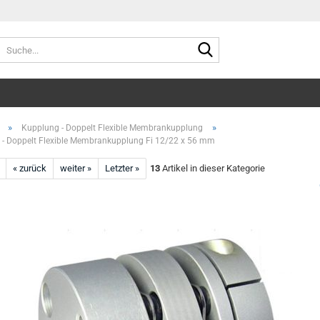
Suche...
»
»
Kupplung - Doppelt Flexible Membrankupplung
- Doppelt Flexible Membrankupplung Fi 12/22 x 56 mm
« zurück
weiter »
Letzter »
13
Artikel in dieser Kategorie