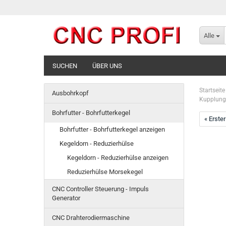
Alle
SUCHEN
ÜBER UNS
Startseite
Ausbohrkopf
Kupplung 
Bohrfutter - Bohrfutterkegel
« Erster
Bohrfutter - Bohrfutterkegel anzeigen
Kegeldorn - Reduzierhülse
Kegeldorn - Reduzierhülse anzeigen
Reduzierhülse Morsekegel
CNC Controller Steuerung - Impuls
Generator
CNC Drahterodiermaschine