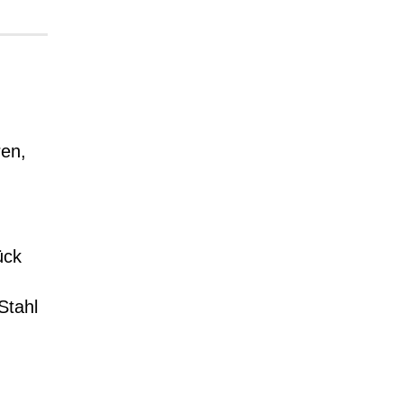
ren,
ück
Stahl