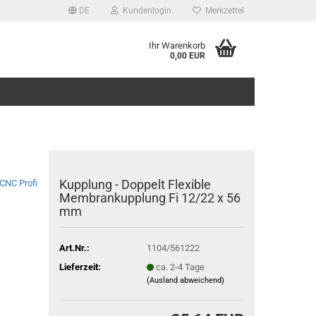
DE
Kundenlogin
Merkzettel
Ihr Warenkorb
0,00 EUR
Kupplung - Doppelt Flexible
CNC Profi
Membrankupplung Fi 12/22 x 56
mm
Art.Nr.:
1104/561222
Lieferzeit:
ca. 2-4 Tage
(Ausland abweichend)