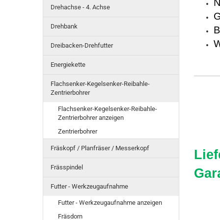
N
Drehachse - 4. Achse
G
Drehbank
B
W
Dreibacken-Drehfutter
Energiekette
Flachsenker-Kegelsenker-Reibahle-
Zentrierbohrer
Flachsenker-Kegelsenker-Reibahle-
Zentrierbohrer anzeigen
Zentrierbohrer
Fräskopf / Planfräser / Messerkopf
Lie
Frässpindel
Gar
Futter - Werkzeugaufnahme
Futter - Werkzeugaufnahme anzeigen
Fräsdorn