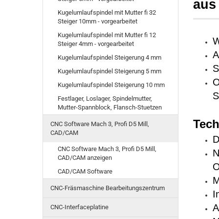
aus 
Kugelumlaufspindel mit Mutter fi 32
Steiger 10mm - vorgearbeitet
Kugelumlaufspindel mit Mutter fi 12
W
Steiger 4mm - vorgearbeitet
A
Kugelumlaufspindel Steigerung 4 mm
S
Kugelumlaufspindel Steigerung 5 mm
O
Kugelumlaufspindel Steigerung 10 mm
S
Festlager, Loslager, Spindelmutter,
Mutter-Spannblock, Flansch-Stuetzen
Tech
CNC Software Mach 3, Profi D5 Mill,
CAD/CAM
D
CNC Software Mach 3, Profi D5 Mill,
N
CAD/CAM anzeigen
O
CAD/CAM Software
M
CNC-Fräsmaschine Bearbeitungszentrum
I
A
CNC-Interfaceplatine