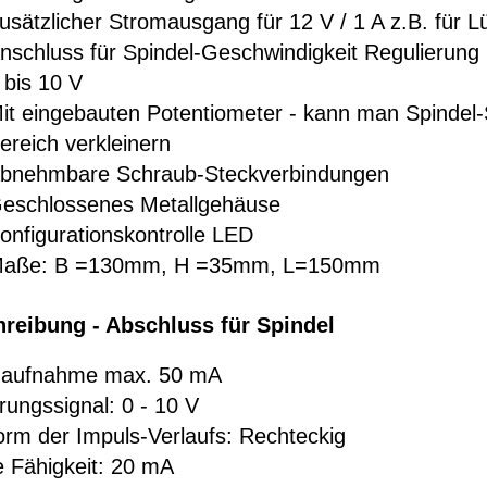
usätzlicher Stromausgang für 12 V / 1 A z.B. für Lü
nschluss für Spindel-Geschwindigkeit Regulierung 
 bis 10 V
it eingebauten Potentiometer - kann man Spindel-
ereich verkleinern
bnehmbare Schraub-Steckverbindungen
eschlossenes Metallgehäuse
onfigurationskontrolle LED
aße: B =130mm, H =35mm, L=150mm
reibung - Abschluss für Spindel
maufnahme max. 50 mA
rungssignal: 0 - 10 V
orm der Impuls-Verlaufs: Rechteckig
e Fähigkeit: 20 mA