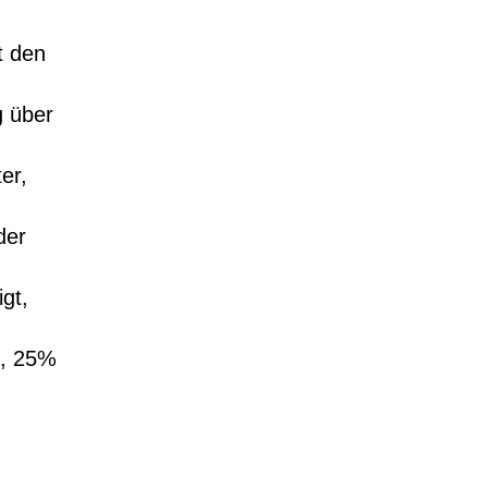
t den
g über
er,
der
gt,
, 25%