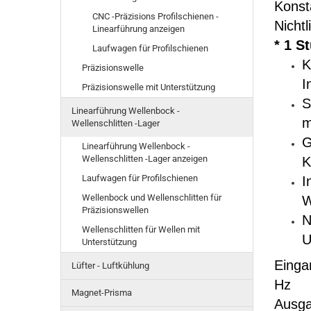
Konst
CNC -Präzisions Profilschienen -
Nichtl
Linearführung anzeigen
* 1 S
Laufwagen für Profilschienen
K
Präzisionswelle
I
Präzisionswelle mit Unterstützung
S
Linearführung Wellenbock -
m
Wellenschlitten -Lager
G
Linearführung Wellenbock -
Wellenschlitten -Lager anzeigen
K
Laufwagen für Profilschienen
I
Wellenbock und Wellenschlitten für
W
Präzisionswellen
N
Wellenschlitten für Wellen mit
U
Unterstützung
Einga
Lüfter - Luftkühlung
Hz
Magnet-Prisma
Ausga