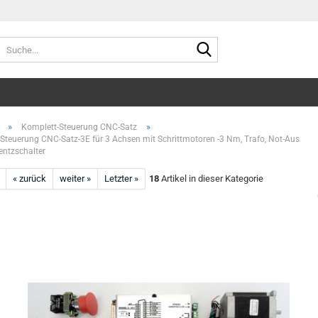
Suche...
»
»
Komplett-Steuerung CNC-Satz
Steuerung CNC-Satz-3E für 3 Achsen mit Schrittmotoren -3 Nm, Trafo, Not-Aus
entzschalter
« zurück
weiter »
Letzter »
18
Artikel in dieser Kategorie