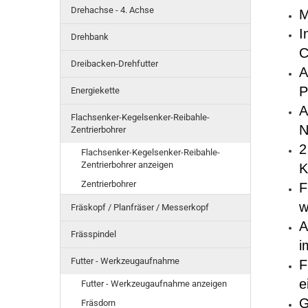
Drehachse - 4. Achse
M
I
Drehbank
C
Dreibacken-Drehfutter
A
P
Energiekette
A
Flachsenker-Kegelsenker-Reibahle-
N
Zentrierbohrer
2
Flachsenker-Kegelsenker-Reibahle-
Zentrierbohrer anzeigen
K
Zentrierbohrer
F
w
Fräskopf / Planfräser / Messerkopf
A
Frässpindel
i
Futter - Werkzeugaufnahme
F
e
Futter - Werkzeugaufnahme anzeigen
G
Fräsdorn