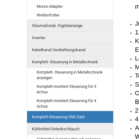
m
Morse-Adapter
Weldonfutter
J
Glasmaßstab. Digitalanzeige
1
Inverter
K
E
Kabelkanal Verdrahtungskanal
L
Komplett- Steuerung in Metallschrank
M
Komplett- Steuerung in Metallschrank
T
anzeigen
S
Komplett-montiert Steuerung für 3
Achse
O
Komplett-montiert Steuerung für 4
B
Achse
2
Komplett-Steuerung CNC-Satz
4
A
Kühlmittel-Gelenkschlauch
W