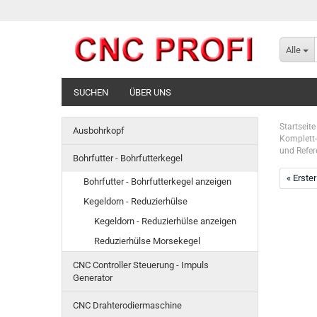
Alle
SUCHEN
ÜBER UNS
Startseite
Ausbohrkopf
Komplett-
und Refer
Bohrfutter - Bohrfutterkegel
« Erster
Bohrfutter - Bohrfutterkegel anzeigen
Kegeldorn - Reduzierhülse
Kegeldorn - Reduzierhülse anzeigen
Reduzierhülse Morsekegel
CNC Controller Steuerung - Impuls
Generator
CNC Drahterodiermaschine