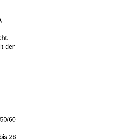
A
cht.
it den
 50/60
bis 28