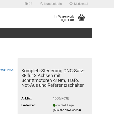
DE
Kundenlogin
Merkzettel
Ihr Warenkorb
0,00 EUR
Komplett-Steuerung CNC-Satz-
CNC Profi
3E für 3 Achsen mit
Schrittmotoren -3 Nm, Trafo,
Not-Aus und Referentzschalter
Art.Nr.:
1000/K03E
Lieferzeit:
ca. 2-4 Tage
(Ausland abweichend)