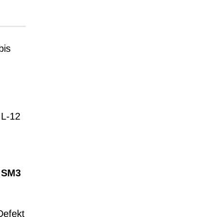
bis
 L-12
e SM3
Defekt