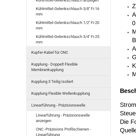
Kühlmittel-Gelenkschlauch anzeigen
Z
Kühlmittel-Gelenkschlauch 3/8'' Fi-16
A
mm
0
Kühlmittel-Gelenkschlauch 1/2'' Fi-20
mm
M
Kühlmittel-Gelenkschlauch 3/4'' Fi-25
B
mm
A
Kupfer-Kabel für CNC
G
Kupplung - Doppelt Flexible
K
Membrankupplung
M
Kupplung 3 Teilig Isoliert
Besch
Kupplung Flexible Wellenkupplung
Stro
Linearführung - Präzisionswelle
Steue
Linearführung - Präzisionswelle
anzeigen
Die F
CNC -Präzisions Profilschienen -
Quell
Linearführung