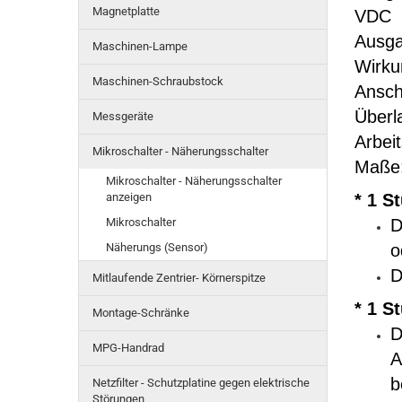
Magnetplatte
VDC
Ausga
Maschinen-Lampe
Wirku
Maschinen-Schraubstock
Ansch
Überl
Messgeräte
Arbei
Mikroschalter - Näherungsschalter
Maße
Mikroschalter - Näherungsschalter
anzeigen
* 1 S
Mikroschalter
D
Näherungs (Sensor)
o
D
Mitlaufende Zentrier- Körnerspitze
* 1 S
Montage-Schränke
D
MPG-Handrad
A
b
Netzfilter - Schutzplatine gegen elektrische
Störungen