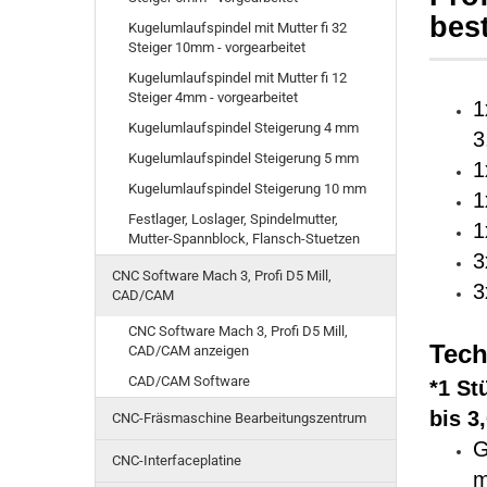
bes
Kugelumlaufspindel mit Mutter fi 32
Steiger 10mm - vorgearbeitet
Kugelumlaufspindel mit Mutter fi 12
Steiger 4mm - vorgearbeitet
1
Kugelumlaufspindel Steigerung 4 mm
3
Kugelumlaufspindel Steigerung 5 mm
1
Kugelumlaufspindel Steigerung 10 mm
1
Festlager, Loslager, Spindelmutter,
1
Mutter-Spannblock, Flansch-Stuetzen
3
CNC Software Mach 3, Profi D5 Mill,
3
CAD/CAM
CNC Software Mach 3, Profi D5 Mill,
Tech
CAD/CAM anzeigen
CAD/CAM Software
*1 St
bis 3
CNC-Fräsmaschine Bearbeitungszentrum
G
CNC-Interfaceplatine
m