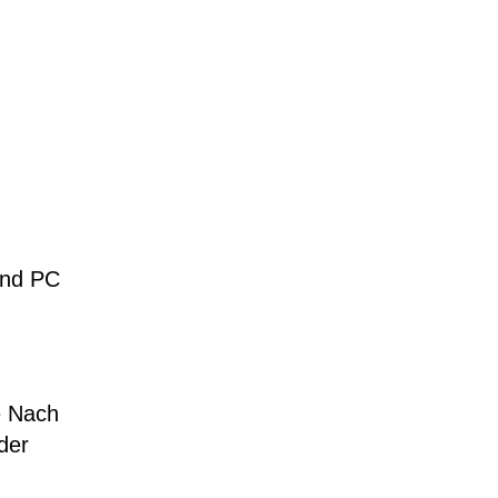
und PC
e Nach
der