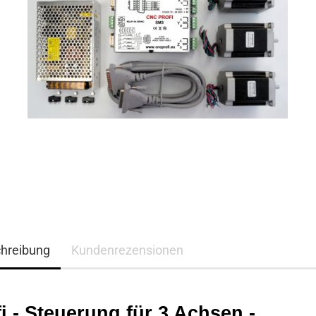
hreibung
Kundenrezensionen
i - Steuerung für 3 Achsen -