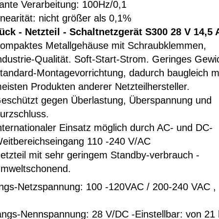
ante Verarbeitung: 100Hz/0,1
inearität: nicht größer als 0,1%
tück - Netzteil - Schaltnetzgerät S300 28 V 14,5 
ompaktes Metallgehäuse mit Schraubklemmen,
ndustrie-Qualität. Soft-Start-Strom. Geringes Gewi
tandard-Montagevorrichtung, dadurch baugleich m
eisten Produkten anderer Netzteilhersteller.
eschützt gegen Überlastung, Überspannung und
urzschluss.
nternationaler Einsatz möglich durch AC- und DC-
eitbereichseingang 110 -240 V/AC
etzteil mit sehr geringem Standby-verbrauch -
mweltschonend.
ngs-Netzspannung: 100 -120VAC / 200-240 VAC ,
ngs-Nennspannung: 28 V/DC -Einstellbar: von 21 