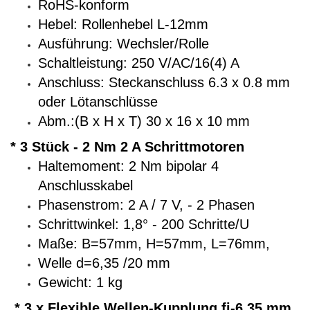
RoHS-konform
Hebel: Rollenhebel L-12mm
Ausführung: Wechsler/Rolle
Schaltleistung: 250 V/AC/16(4) A
Anschluss: Steckanschluss 6.3 x 0.8 mm
oder Lötanschlüsse
Abm.:(B x H x T) 30 x 16 x 10 mm
* 3 Stück - 2 Nm 2 A Schrittmotoren
Haltemoment: 2 Nm bipolar 4
Anschlusskabel
Phasenstrom: 2 A / 7 V, - 2 Phasen
Schrittwinkel: 1,8° - 200 Schritte/U
Maße: B=57mm, H=57mm, L=76mm,
Welle d=6,35 /20 mm
Gewicht: 1 kg
* 3 x Flexible Wellen-Kupplung fi-6,35 mm