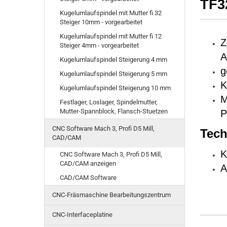
TF3
Kugelumlaufspindel mit Mutter fi 32
Steiger 10mm - vorgearbeitet
Kugelumlaufspindel mit Mutter fi 12
Z
Steiger 4mm - vorgearbeitet
A
Kugelumlaufspindel Steigerung 4 mm
g
Kugelumlaufspindel Steigerung 5 mm
K
Kugelumlaufspindel Steigerung 10 mm
M
Festlager, Loslager, Spindelmutter,
Mutter-Spannblock, Flansch-Stuetzen
P
CNC Software Mach 3, Profi D5 Mill,
Tech
CAD/CAM
K
CNC Software Mach 3, Profi D5 Mill,
CAD/CAM anzeigen
A
CAD/CAM Software
CNC-Fräsmaschine Bearbeitungszentrum
CNC-Interfaceplatine