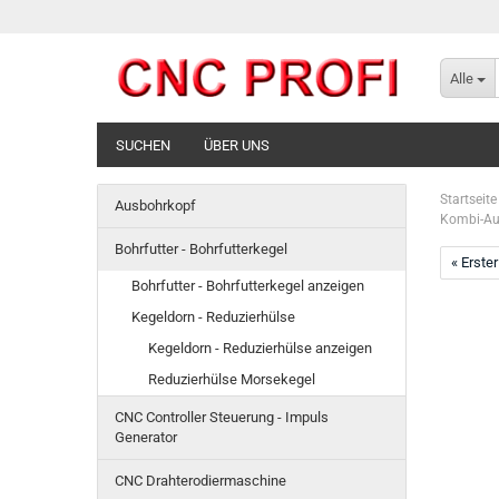
Alle
SUCHEN
ÜBER UNS
Startseite
Ausbohrkopf
Kombi-Au
Bohrfutter - Bohrfutterkegel
« Erster
Bohrfutter - Bohrfutterkegel anzeigen
Kegeldorn - Reduzierhülse
Kegeldorn - Reduzierhülse anzeigen
Reduzierhülse Morsekegel
CNC Controller Steuerung - Impuls
Generator
CNC Drahterodiermaschine