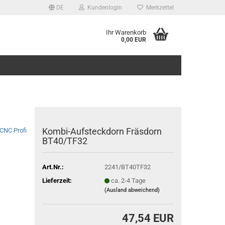
DE
Kundenlogin
Merkzettel
Ihr Warenkorb
0,00 EUR
Kombi-Aufsteckdorn Fräsdorn
CNC Profi
BT40/TF32
Art.Nr.:
2241/BT40TF32
Lieferzeit:
ca. 2-4 Tage
(Ausland abweichend)
47,54 EUR