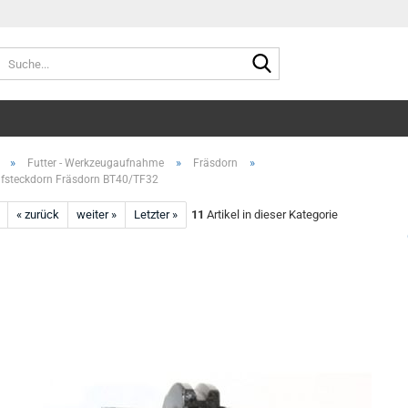
Suche...
»
»
»
Futter - Werkzeugaufnahme
Fräsdorn
fsteckdorn Fräsdorn BT40/TF32
« zurück
weiter »
Letzter »
11
Artikel in dieser Kategorie