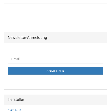
Newsletter-Anmeldung
WEITER
E-
ZUR
Mail
NEWSLETTER-
ANMELDUNG
ANMELDEN
Hersteller
CNC Profi