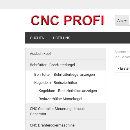
Alle
SUCHEN
ÜBER UNS
Startseite
Ausbohrkopf
Induktive
Bohrfutter - Bohrfutterkegel
« Erster
Bohrfutter - Bohrfutterkegel anzeigen
Kegeldorn - Reduzierhülse
Kegeldorn - Reduzierhülse anzeigen
Reduzierhülse Morsekegel
CNC Controller Steuerung - Impuls
Generator
CNC Drahterodiermaschine