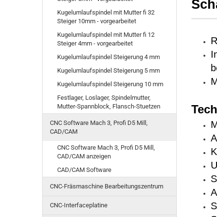
Sch
Kugelumlaufspindel mit Mutter fi 32
Steiger 10mm - vorgearbeitet
Kugelumlaufspindel mit Mutter fi 12
R
Steiger 4mm - vorgearbeitet
I
Kugelumlaufspindel Steigerung 4 mm
b
Kugelumlaufspindel Steigerung 5 mm
M
Kugelumlaufspindel Steigerung 10 mm
Festlager, Loslager, Spindelmutter,
Mutter-Spannblock, Flansch-Stuetzen
Tech
CNC Software Mach 3, Profi D5 Mill,
M
CAD/CAM
A
CNC Software Mach 3, Profi D5 Mill,
K
CAD/CAM anzeigen
U
CAD/CAM Software
S
CNC-Fräsmaschine Bearbeitungszentrum
A
S
CNC-Interfaceplatine