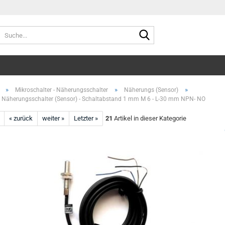
Suche...
»
»
»
Mikroschalter - Näherungsschalter
Näherungs (Sensor)
r Näherungsschalter (Sensor) - Schaltabstand 1 mm M 6 - L-30 mm NPN- NO
« zurück
weiter »
Letzter »
21
Artikel in dieser Kategorie