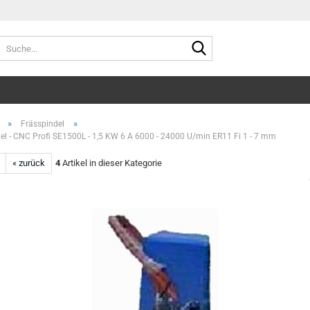
Suche...
»
»
Frässpindel
el - CNC Profi SE1500L - 1,5 KW 6 A 6000 - 24000 U/min ER11 Fi 1 - 7 mm
« zurück
4
Artikel in dieser Kategorie