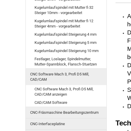
Kugelumlaufspindel mit Mutter fi 32
Steiger 10mm - vorgearbeitet
A
Kugelumlaufspindel mit Mutter fi 12
h
Steiger 4mm - vorgearbeitet
D
Kugelumlaufspindel Steigerung 4 mm
F
Kugelumlaufspindel Steigerung 5 mm
M
Kugelumlaufspindel Steigerung 10 mm
b
Festlager, Loslager, Spindelmutter,
Mutter-Spannblock, Flansch-Stuetzen
D
V
CNC Software Mach 3, Profi D5 Mill,
CAD/CAM
P
S
CNC Software Mach 3, Profi D5 Mill,
CAD/CAM anzeigen
W
CAD/CAM Software
D
CNC-Fräsmaschine Bearbeitungszentrum
Tech
CNC-Interfaceplatine