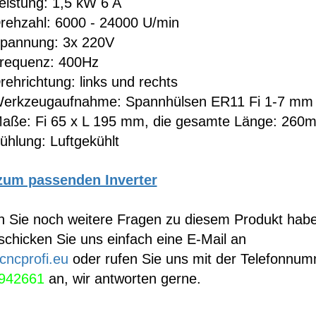
eistung: 1,5 kW 6 A
rehzahl: 6000 - 24000 U/min
pannung: 3x 220V
requenz: 400Hz
rehrichtung: links und rechts
erkzeugaufnahme: Spannhülsen ER11 Fi 1-7 mm
aße: Fi 65 x L 195 mm, die gesamte Länge: 260
ühlung: Luftgekühlt
zum passenden Inverter
en Sie noch weitere Fragen zu diesem Produkt hab
schicken Sie uns einfach eine E-Mail an
cncprofi.eu
oder rufen Sie uns mit der Telefonnu
942661
an, wir antworten gerne.