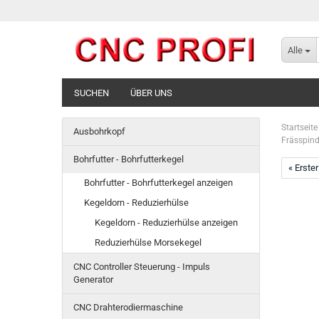
Alle
SUCHEN
ÜBER UNS
Startseite
Ausbohrkopf
Frässpind
Bohrfutter - Bohrfutterkegel
« Erster
Bohrfutter - Bohrfutterkegel anzeigen
Kegeldorn - Reduzierhülse
Kegeldorn - Reduzierhülse anzeigen
Reduzierhülse Morsekegel
CNC Controller Steuerung - Impuls
Generator
CNC Drahterodiermaschine