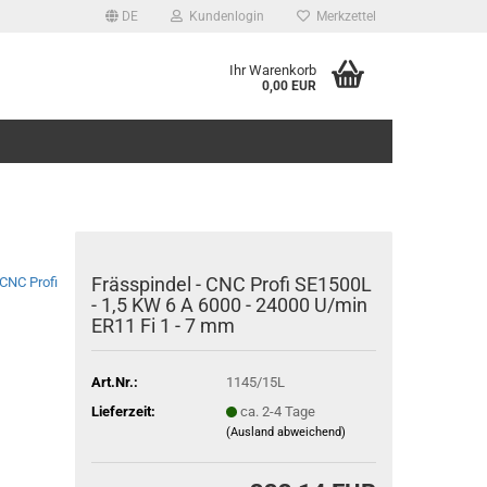
DE
Kundenlogin
Merkzettel
Ihr Warenkorb
0,00 EUR
Frässpindel - CNC Profi SE1500L
CNC Profi
- 1,5 KW 6 A 6000 - 24000 U/min
ER11 Fi 1 - 7 mm
Art.Nr.:
1145/15L
Lieferzeit:
ca. 2-4 Tage
(Ausland abweichend)