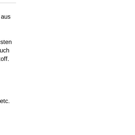
 aus
nsten
auch
off.
etc.