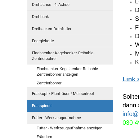
L
Drehachse - 4. Achse
D
Drehbank
S
F
Dreibacken-Drehfutter
D
Energiekette
W
M
Flachsenker-Kegelsenker-Reibahle-
Zentrierbohrer
K
Flachsenker-Kegelsenker-Reibahle-
Zentrierbohrer anzeigen
Link 
Zentrierbohrer
Fräskopf / Planfräser / Messerkopf
Sollt
dann 
Frässpindel
info@
Futter - Werkzeugaufnahme
030 4
Futter - Werkzeugaufnahme anzeigen
Fräsdorn