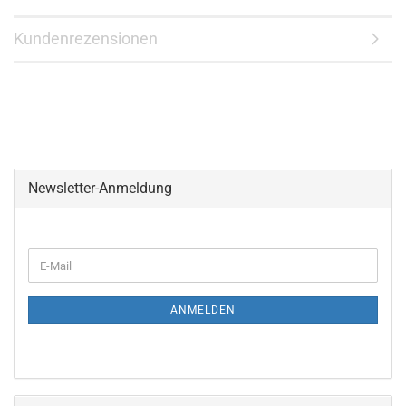
Kundenrezensionen
Newsletter-Anmeldung
WEITER
E-
ZUR
Mail
NEWSLETTER-
ANMELDUNG
ANMELDEN