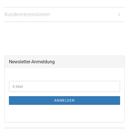
Kundenrezensionen
Newsletter-Anmeldung
WEITER
E-
ZUR
Mail
NEWSLETTER-
ANMELDUNG
ANMELDEN